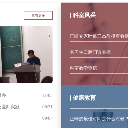
科室风采
查看更多
正畸专家叶翁三杰教授查看
实习生口腔门诊实操
科室教学查房
举办
11/05
健康教育
口腔颌面外科主任陈峻岭出任漯河基地口腔执业医师实践技能考试总...
06/21
09/04
正畸的最佳时间是什么时候