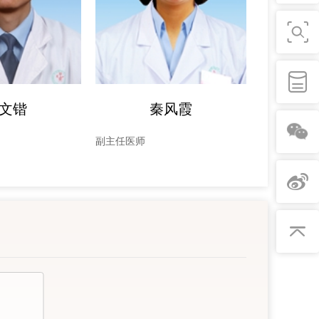
文锴
秦风霞
副主任医师
主治医师
2006年
成为唇腭裂