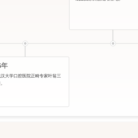
6年
武汉大学口腔医院正畸专家叶翁三
授。