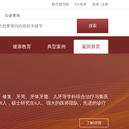
数字图书馆
OA登录
登录
|
注册
出诊查询
健康教育
典型案例
返回首页
、修复、牙周、牙体牙髓、儿牙等学科综合治疗与集医
师8人，硕士研究生6人。强大的医师团队，先进的诊疗
了解详情