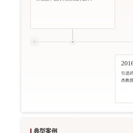
201
引进
杰教
典型案例