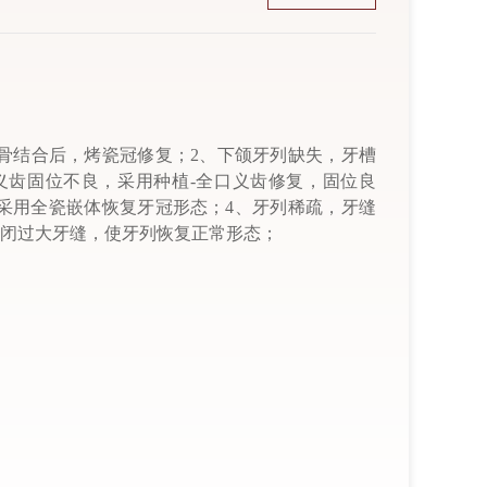
骨结合后，烤瓷冠修复；2、下颌牙列缺失，牙槽
义齿固位不良，采用种植-全口义齿修复，固位良
采用全瓷嵌体恢复牙冠形态；4、牙列稀疏，牙缝
闭过大牙缝，使牙列恢复正常形态；