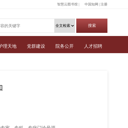
智慧云图书馆 |
中国知网
|
注册
护理天地
党群建设
院务公开
人才招聘
知
约专家、专科、专病门诊号源。