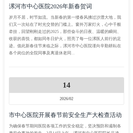
漯河市中心医院2026年新春贺词
岁月不居，时节如流。当新春的第一缕春风拂过沙澧大地，我
们又一次站在了时光交替的门槛上。窗外万家灯火，心中千般
牵挂，回望刚刚走过的2025，那些奋斗的日夜、温暖的瞬间、
收获的喜悦，都如同冬日炉火，照亮了每一位漯医人前行的足
迹。值此新春佳节来临之际，漯河市中心医院谨向辛勤耕耘在
各个岗位的全院同事及离退休老同...
14
2026/02
市中心医院开展春节前安全生产大检查活动
为确保春节期间医院各项工作的安全稳定，坚决预防和遏制各