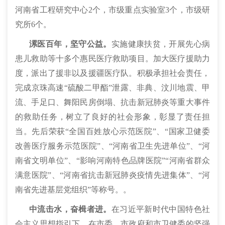
河南省工程研究中心2个，市级重点实验室3个，市级研
究所6个。
漯医百年，坚守公益。
实施健康扶贫，开展先心病
患儿救助等十多个惠民医疗救助项目。加大医疗援助力
度，派出了援非以及援疆医疗队。积极承担社会责任，
完成京珠高速“硫酸二甲酯”泄露、非典、汶川地震、甲
流、手足口、舞阳民房倒塌、抗击新冠肺炎等重大事件
的救助任务，树立了良好的社会形象，彰显了责任担
当。先后荣获
“全国百姓放心示范医院”、“国家卫健委
改善医疗服务示范医院”、“河南省卫生先进单位”、“河
南省文明单位”、“影响河南特色品牌医院”“河南省群众
满意医院”、“河南省抗击新冠肺炎疫情先进集体”、“河
南省先进基层党组织”等称号。
。
中流击水，奋楫者进。
在习近平新时代中国特色社
会主义思想指引下，在市委、市政府和市卫健委的坚强