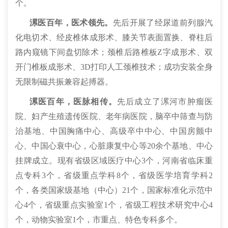
个。
漯医百年，医术领先。
先后开展了经尿道前列腺汽
化电切术、经皮椎体成形术、膝关节表面置换、脊柱后
路内窥镜下间盘切除术；颈椎后路椎板Z字成形术、双
开门椎板成形术、3D打印人工颈椎技术；成功安装全身
无限制磁共振兼容起搏器。
漯医百年，医脉相传。
先后成立了漯河市肿瘤医
院、妇产生殖遗传医院、老年病医院，脑卒中筛查与防
治基地、中国胸痛中心、高级卒中中心、中国房颤中
心、中国心衰中心，心脏康复中心等20余个基地、中心
挂牌成立。现有省级区域医疗中心3个，河南省临床重
点专科3个，省级重点学科8个
，省级医学培育学科
2
个，各类国家级基地（中心）
21
个，国家标准化示范中
心
4
个，省级重点实验室
1
个，省级工程技术研究中心
4
个，动物实验室
1
个，
市重点、特色专科多个。