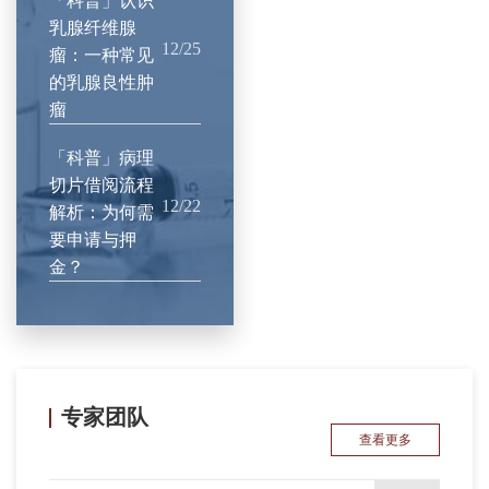
「科普」认识
乳腺纤维腺
12/25
瘤：一种常见
的乳腺良性肿
瘤
‌「科普」病理
切片借阅流程
12/22
解析：为何需
要申请与押
金？
专家团队
查看更多