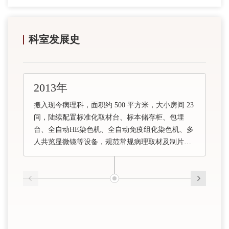
科室发展史
2013年
搬入现今病理科，面积约 500 平方米，大小房间 23
间，陆续配置标准化取材台、标本储存柜、包埋
台、全自动HE染色机、全自动免疫组化染色机、多
人共览显微镜等设备，规范常规病理取材及制片流
程，完善免疫组化及特殊染色检测项目，提示术中
快速冰冻技术及诊断水平，开展非妇科液基制片检
测、细胞沉渣病理诊断及进一步检测，开展FISH检
测。设置危化品安全柜，规范管理。
2