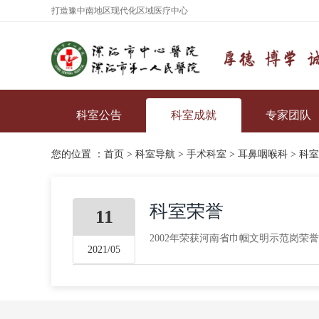
打造豫中南地区现代化区域医疗中心
科室公告
科室成就
专家团队
您的位置 ：
首页
>
科室导航
>
手术科室
>
耳鼻咽喉科
>
科室
科室荣誉
11
2002年荣获河南省巾帼文明示范岗荣
2021/05