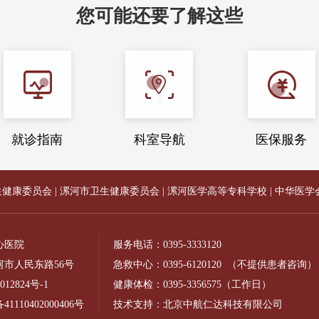
您可能还要了解这些
就诊指南
科室导航
医保服务
生健康委员会
|
漯河市卫生健康委员会
|
漯河医学高等专科学校
|
中华医学
心医院
服务电话：
0395-3333120
市人民东路56号
急救中心：
0395-6120120
（不提供患者咨询）
012824号-1
健康体检：
0395-3356575
（工作日）
110402000406号
技术支持：北京中航仁达科技有限公司