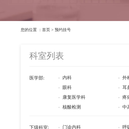
您的位置 ：首页 > 预约挂号
科室列表
内科
外
医学部:
眼科
耳
康复医学科
疼
核酸检测
中
门诊内科
呼
下级科室: