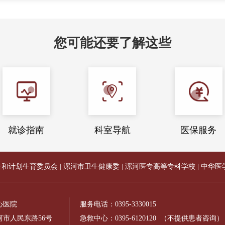
您可能还要了解这些
就诊指南
科室导航
医保服务
生和计划生育委员会
|
漯河市卫生健康委
|
漯河医专高等专科学校
|
中华医
心医院
服务电话：
0395-3330015
市人民东路56号
急救中心：
0395-6120120
（不提供患者咨询）