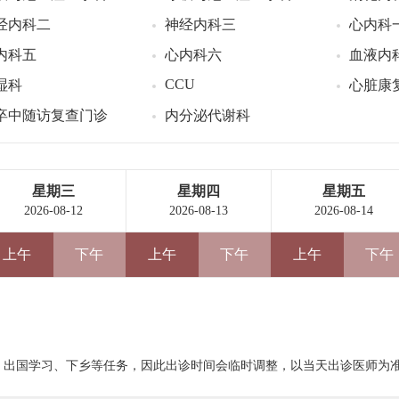
经内科二
神经内科三
心内科
内科五
心内科六
血液内
CCU
湿科
心脏康
卒中随访复查门诊
内分泌代谢科
星期三
星期四
星期五
2026-08-12
2026-08-13
2026-08-14
上午
下午
上午
下午
上午
下午
、出国学习、下乡等任务，因此出诊时间会临时调整，以当天出诊医师为