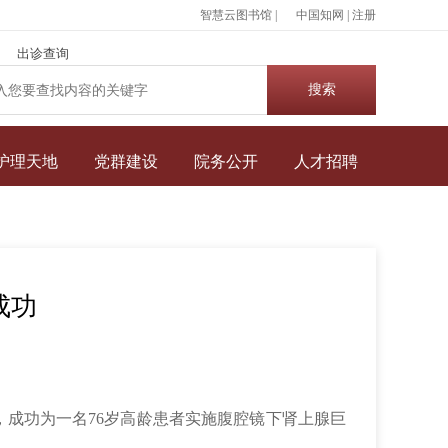
智慧云图书馆 |
中国知网
|
注册
出诊查询
护理天地
党群建设
院务公开
人才招聘
成功
成功为一名76岁高龄患者实施腹腔镜下肾上腺巨