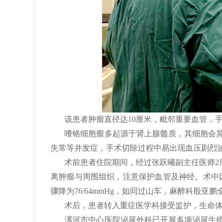
该患者肿瘤直径达10厘米，毗邻重要血管，
嗜铬细胞瘤多起源于肾上腺髓质，其细胞会
失常等并发症，手术切除过程中易出现血压剧烈
术前患者住院期间，经过张跃曦副主任医师2
离肿瘤与周围组织，注意保护血管及神经。术中因
骤降为76/64mmHg，如同过山车，麻醉科殷
术后，患者转入重症医学科接受监护，生命
漯河市中心医院泌尿外科已开展多项泌尿生