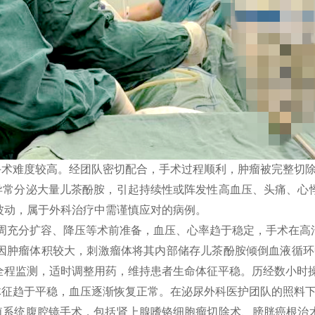
手术难度较高。经团队密切配合，手术过程顺利，肿瘤被完整切
异常分泌大量儿茶酚胺，引起持续性或阵发性高血压、头痛、心
波动，属于外科治疗中需谨慎应对的病例。
周充分扩容、降压等术前准备，血压、心率趋于稳定，手术在高
肿瘤体积较大，刺激瘤体将其内部储存儿茶酚胺倾倒血液循环中，血
亚鹏全程监测，适时调整用药，维持患者生命体征平稳。历经数小时
体征趋于平稳，血压逐渐恢复正常。在泌尿外科医护团队的照料
殖系统腹腔镜手术，包括肾上腺嗜铬细胞瘤切除术、膀胱癌根治