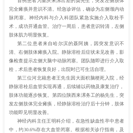
首例患者为重庆来漯出差的龚先生，突发左侧肢体
完全瘫痪并意识不清。经急诊评估，确诊为左侧颈内动
脉闭塞。神经内科与介入科团队紧急实施介入取栓手
术，成功开通血管。治疗一周后，患者意识转清，左侧
肢体肌力明显恢复。
第二位患者来自哈尔滨的聂阿姨，因突发意识不
清、右侧肢体瘫痪入院。静脉溶栓后症状未见改善，影
像检查提示左侧大脑中动脉闭塞。团队随即进行介入取
栓，术后患者恢复良好，出院时已可生活自理。
第三位河北籍患者王先生因大面积脑梗死入院，经
静脉溶栓后血管实现再通，后续辅以药物及康复治疗，
肢体功能逐步恢复。第四位陕西来漯务工的杨先生，突
发左侧肢体完全瘫痪，经静脉溶栓治疗后十分钟，肢体
功能即见明显改善。
神经内科主任王明科介绍，在急性缺血性卒中患者
中，约30.6%存在大血管闭塞。根据相关诊疗指南，及