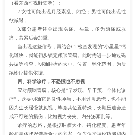
（看东西时视野变窄）；
2.女性可能出现月经紊乱、闭经；男性可能出现性
欲减退；
3.部分患者还会出现头痛、头晕，多为隐痛或胀
痛，劳累后会加重。
当出现这些信号，再结合CT检查发现的“小星星”钙
化斑块，就能初步锁定颅咽管瘤。此时需进一步通过磁
共振等检查，明确肿瘤的大小、位置、钙化范围，为后
续诊疗提供依据。
四、科学诊疗，不恐慌也不忽视
应对颅咽管瘤，核心是“早发现、早干预、个体化诊
疗”，既要明确它是良性肿瘤，不用过度恐慌，也不能
因为生长缓慢就忽视，毕竟其位置特殊，长期压迫会造
成不可逆的损伤，比如视力丧失、内分泌紊乱等。
诊疗的思路，是根据肿瘤大小、钙化程度、患者年
龄和身体状况选择合适的方案，优先保护神经功能和内