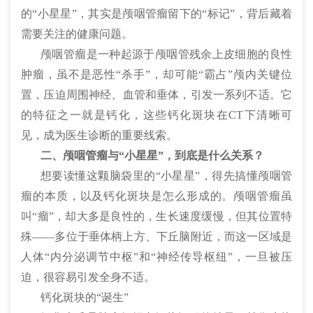
的“小星星”，其实是颅咽管瘤留下的“标记”，背后藏着
需要关注的健康问题。
颅咽管瘤是一种起源于颅咽管残余上皮细胞的良性
肿瘤，虽不是恶性“杀手”，却可能“霸占”颅内关键位
置，压迫周围神经、血管和垂体，引发一系列不适。它
的特征之一就是钙化，这些钙化斑块在CT下清晰可
见，成为医生诊断的重要线索。
二、颅咽管瘤与“小星星”，到底是什么关系？
想要读懂这颗脑袋里的“小星星”，得先搞懂颅咽管
瘤的本质，以及钙化斑块是怎么形成的。颅咽管瘤虽
叫“瘤”，却大多是良性的，生长速度缓慢，但其位置特
殊——多位于垂体柄上方、下丘脑附近，而这一区域是
人体“内分泌调节中枢”和“神经传导枢纽”，一旦被压
迫，很容易引发全身不适。
钙化斑块的“诞生”