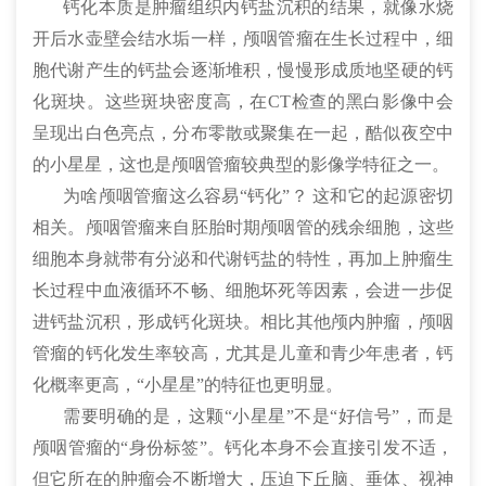
钙化本质是肿瘤组织内钙盐沉积的结果，就像水烧
开后水壶壁会结水垢一样，颅咽管瘤在生长过程中，细
胞代谢产生的钙盐会逐渐堆积，慢慢形成质地坚硬的钙
化斑块。这些斑块密度高，在CT检查的黑白影像中会
呈现出白色亮点，分布零散或聚集在一起，酷似夜空中
的小星星，这也是颅咽管瘤较典型的影像学特征之一。
为啥颅咽管瘤这么容易“钙化”？ 这和它的起源密切
相关。颅咽管瘤来自胚胎时期颅咽管的残余细胞，这些
细胞本身就带有分泌和代谢钙盐的特性，再加上肿瘤生
长过程中血液循环不畅、细胞坏死等因素，会进一步促
进钙盐沉积，形成钙化斑块。相比其他颅内肿瘤，颅咽
管瘤的钙化发生率较高，尤其是儿童和青少年患者，钙
化概率更高，“小星星”的特征也更明显。
需要明确的是，这颗“小星星”不是“好信号”，而是
颅咽管瘤的“身份标签”。钙化本身不会直接引发不适，
但它所在的肿瘤会不断增大，压迫下丘脑、垂体、视神